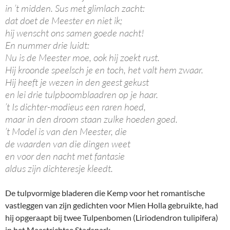
in ’t midden. Sus met glimlach zacht:
dat doet de Meester en niet ik;
hij wenscht ons samen goede nacht!
En nummer drie luidt:
Nu is de Meester moe, ook hij zoekt rust.
Hij kroonde speelsch je en toch, het valt hem zwaar.
Hij heeft je wezen in den geest gekust
en lei drie tulpboomblaadren op je haar.
’t Is dichter-modieus een raren hoed,
maar in den droom staan zulke hoeden goed.
’t Model is van den Meester, die
de waarden van die dingen weet
en voor den nacht met fantasie
aldus zijn dichteresje kleedt.
De tulpvormige bladeren die Kemp voor het romantische
vastleggen van zijn gedichten voor Mien Holla gebruikte, had
hij opgeraapt bij twee Tulpenbomen (Liriodendron tulipifera)
in het Maastrichtse Stadspark.