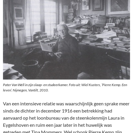
Pater Van Well in zijn slaap- en studeerkamer. Foto uit: Wiel Kusters, ‘Pierre Kemp. Een
leven’. Nijmegen, Vantilt, 2010.
Van een intensieve relatie was waarschijnlijk geen sprake meer
sinds de dichter in december 1916 een betrekking had
aanvaard op het loonbureau van de steenkolenmijn Laura in
Eygelshoven en ruim een jaar later in het huwelijk was
getreden met Tina Mommers. Wel schonk Pierre Kemp zijn