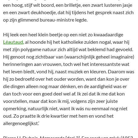
een hoog, stijf wit boord, een brilletje, een zwart lusteren jasje
en een zwart deukhoedje, dat hij tijdens het gesprek naast zich
op zijn glimmend bureau-ministre legde.
Hij leek een heel klein beetje op een niet zo kwaadaardige
Léautaud
, al hoonde hij het katholieke zuiden nogal, waar hij
met zijn polygame natuur zich altijd wat beklemd had gevoeld.
Hij genoot nog zichtbaar van (waarschijnlijk geheel imaginaire)
herinneringen aan vrouwen, toch wel het interessantste wat
het leven biedt, vond hij, naast muziek en kleuren. Daarom was
hij zo bedroefd over het ouder worden, want dan kon je over
die dingen alleen nog maar dénken, en de aardigheid was er
dan toch voor een goed deel wel af. Ik zei dat ik me dat kon
voorstellen, maar dat kon ik mij, volgens zijn zeer juiste
opmerking, natuurlijk niet, want ik wás nu eenmaal nog niet
oud. Zo praatte ik drie kwartier met hem en vond het
allergenoeglijkst.’
Pierre H. Dubois,
Memoranda [deel 3]. Een soort van geluk (1952-