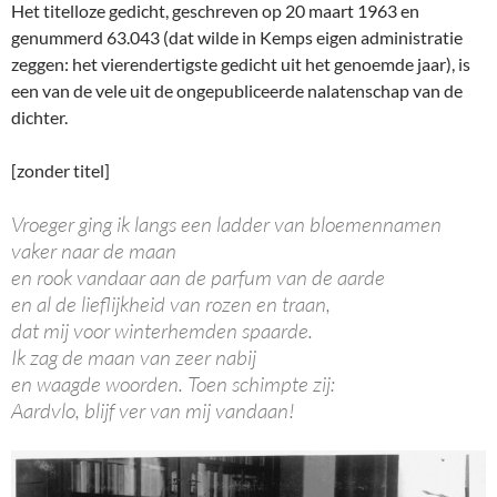
Het titelloze gedicht, geschreven op 20 maart 1963 en
genummerd 63.043 (dat wilde in Kemps eigen administratie
zeggen: het vierendertigste gedicht uit het genoemde jaar), is
een van de vele uit de ongepubliceerde nalatenschap van de
dichter.
[zonder titel]
Vroeger ging ik langs een ladder van bloemennamen
vaker naar de maan
en rook vandaar aan de parfum van de aarde
en al de lieflijkheid van rozen en traan,
dat mij voor winterhemden spaarde.
Ik zag de maan van zeer nabij
en waagde woorden. Toen schimpte zij:
Aardvlo, blijf ver van mij vandaan!