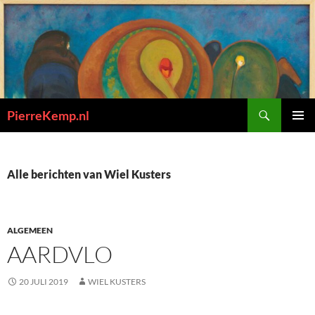
Ga
naar
de
inhoud
Zoeken
PierreKemp.nl
PRIMAI
MENU
Alle berichten van Wiel Kusters
ALGEMEEN
AARDVLO
20 JULI 2019
WIEL KUSTERS