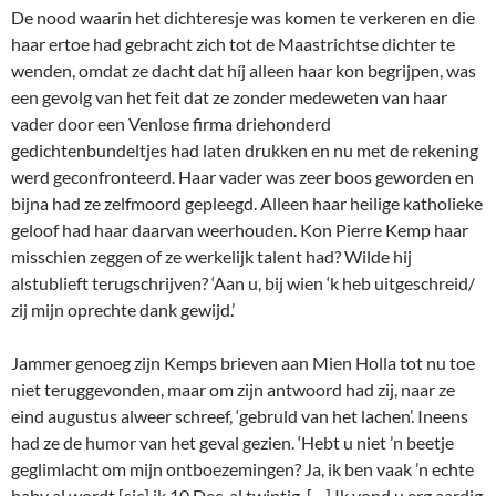
De nood waarin het dichteresje was komen te verkeren en die
haar ertoe had gebracht zich tot de Maastrichtse dichter te
wenden, omdat ze dacht dat híj alleen haar kon begrijpen, was
een gevolg van het feit dat ze zonder medeweten van haar
vader door een Venlose firma driehonderd
gedichtenbundeltjes had laten drukken en nu met de rekening
werd geconfronteerd. Haar vader was zeer boos geworden en
bijna had ze zelfmoord gepleegd. Alleen haar heilige katholieke
geloof had haar daarvan weerhouden. Kon Pierre Kemp haar
misschien zeggen of ze werkelijk talent had? Wilde hij
alstublieft terugschrijven? ‘Aan u, bij wien ‘k heb uitgeschreid/
zij mijn oprechte dank gewijd.’
Jammer genoeg zijn Kemps brieven aan Mien Holla tot nu toe
niet teruggevonden, maar om zijn antwoord had zij, naar ze
eind augustus alweer schreef, ‘gebruld van het lachen’. Ineens
had ze de humor van het geval gezien. ‘Hebt u niet ’n beetje
geglimlacht om mijn ontboezemingen? Ja, ik ben vaak ’n echte
baby al wordt [sic] ik 10 Dec. al twintig. […] Ik vond u erg aardig