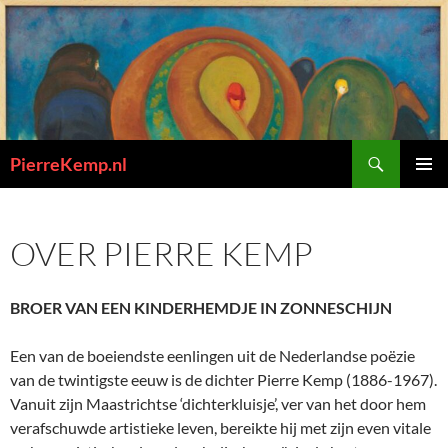
Ga
naar
de
inhoud
Zoeken
PierreKemp.nl
PRIMAI
MENU
OVER PIERRE KEMP
BROER VAN EEN KINDERHEMDJE IN ZONNESCHIJN
Een van de boeiendste eenlingen uit de Nederlandse poëzie
van de twintigste eeuw is de dichter Pierre Kemp (1886-1967).
Vanuit zijn Maastrichtse ‘dichterkluisje’, ver van het door hem
verafschuwde artistieke leven, bereikte hij met zijn even vitale