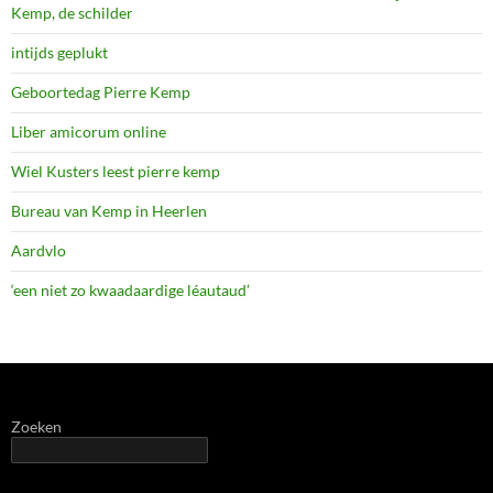
Kemp, de schilder
intijds geplukt
Geboortedag Pierre Kemp
Liber amicorum online
Wiel Kusters leest pierre kemp
Bureau van Kemp in Heerlen
Aardvlo
‘een niet zo kwaadaardige léautaud’
Zoeken