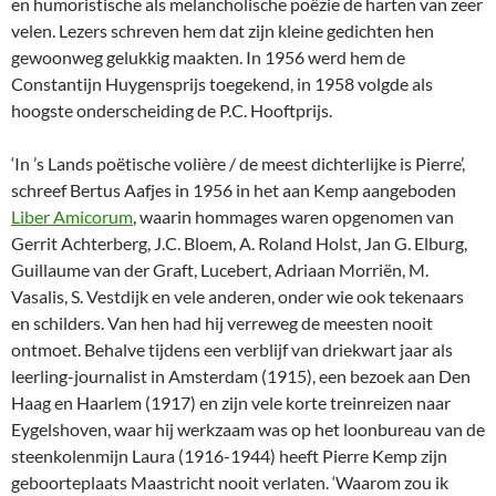
en humoristische als melancholische poëzie de harten van zeer
velen. Lezers schreven hem dat zijn kleine gedichten hen
gewoonweg gelukkig maakten. In 1956 werd hem de
Constantijn Huygensprijs toegekend, in 1958 volgde als
hoogste onderscheiding de P.C. Hooftprijs.
‘In ’s Lands poëtische volière / de meest dichterlijke is Pierre’,
schreef Bertus Aafjes in 1956 in het aan Kemp aangeboden
Liber Amicorum
, waarin hommages waren opgenomen van
Gerrit Achterberg, J.C. Bloem, A. Roland Holst, Jan G. Elburg,
Guillaume van der Graft, Lucebert, Adriaan Morriën, M.
Vasalis, S. Vestdijk en vele anderen, onder wie ook tekenaars
en schilders. Van hen had hij verreweg de meesten nooit
ontmoet. Behalve tijdens een verblijf van driekwart jaar als
leerling-journalist in Amsterdam (1915), een bezoek aan Den
Haag en Haarlem (1917) en zijn vele korte treinreizen naar
Eygelshoven, waar hij werkzaam was op het loonbureau van de
steenkolenmijn Laura (1916-1944) heeft Pierre Kemp zijn
geboorteplaats Maastricht nooit verlaten. ‘Waarom zou ik