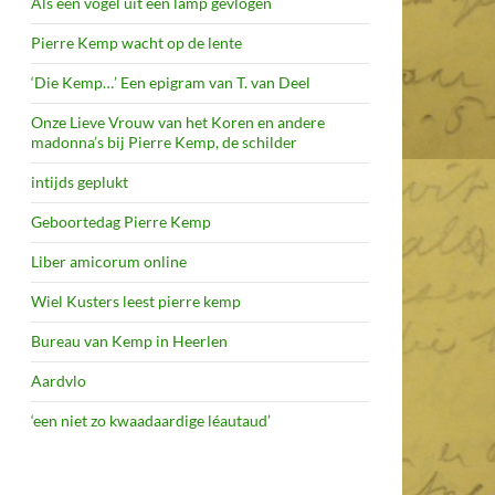
Als een vogel uit een lamp gevlogen
Pierre Kemp wacht op de lente
‘Die Kemp…’ Een epigram van T. van Deel
Onze Lieve Vrouw van het Koren en andere
madonna’s bij Pierre Kemp, de schilder
intijds geplukt
Geboortedag Pierre Kemp
Liber amicorum online
Wiel Kusters leest pierre kemp
Bureau van Kemp in Heerlen
Aardvlo
‘een niet zo kwaadaardige léautaud’