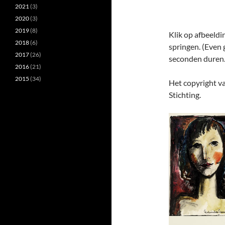
2021
(3)
2020
(3)
2019
(8)
Klik op afbeeldi
2018
(6)
springen. (Even 
2017
(26)
seconden duren.
2016
(21)
2015
(34)
Het copyright v
Stichting.