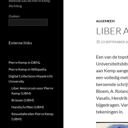
Website van de Pierre Kemp
Stichting
Zoeken
ALGEMEEN
LIBER
23 SEPTEMBER 2
Externe links
Een van de topst
Pierre Kemp in DBNL
Universiteitsbib
Pierre Kemp in Wikipedia
aan Kemp aangeb
Digital Collections Maastricht
een volledig me
University
beroemde schrijve
Liber Amicorum voor Pierre
Bloem, A. Rolan
Kemp (UBM)
Vasalis, Hendrik
Brieven (UBM)
bijgedragen. Van
Handschriften (UBM)
tekeningen in.
Revuetaferelen Pierre Kemp
(UBM)