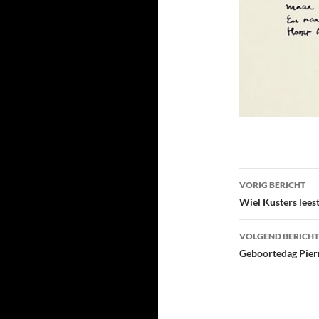
Bericht
VORIG BERICHT
navigatie
Wiel Kusters lees
VOLGEND BERICHT
Geboortedag Pie