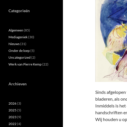
Categorieën
Algemeen
(85)
Mediageniek
(30)
Nieuws
(31)
Onder de loep
(5)
Uncategorized
(2)
Werk van Pierre Kemp
(22)
Archieven
Sinds afgelopen 
bladeren, als on
2026
(3)
Inmiddels is het
2025
(5)
handschriften e
2023
(9)
Wij houden u op
2022
(4)