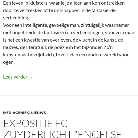
Een leven in kluisters, waar je je alleen aan kon onttrekken
door te vertrekken of te ontsnappen in de fantasie, de
verbeelding.
Voor een intelligente, gevoelige man, zintuigelijk waarnemer
met ongebreidelde fantasieën en verbeeldingen, voor zo’n man
is het een kwestie van overleven, de vlucht in de kunst, de
muziek, de literatuur, de poëzie in het bijzonder. Zo’n
kunstenaar bevrijdt zich, tovert zich een andere wereld voor
ogen.
Om weer kind te zijn is het nooit te laat
Lees verder
→
MEDIAGENIEK
,
NIEUWS
EXPOSITIE FC
ZUYDERLICHT “ENGELSE