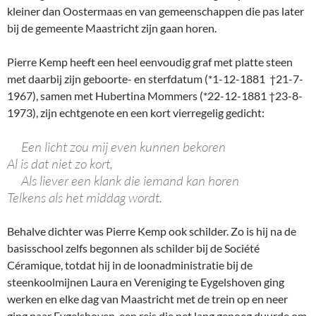
kleiner dan Oostermaas en van gemeenschappen die pas later
bij de gemeente Maastricht zijn gaan horen.
Pierre Kemp heeft een heel eenvoudig graf met platte steen
met daarbij zijn geboorte- en sterfdatum (*1-12-1881 †21-7-
1967), samen met Hubertina Mommers (*22-12-1881 †23-8-
1973), zijn echtgenote en een kort vierregelig gedicht:
Een licht zou mij even kunnen bekoren
Al is dat niet zo kort,
Als liever een klank die iemand kan horen
Telkens als het middag wordt.
Behalve dichter was Pierre Kemp ook schilder. Zo is hij na de
basisschool zelfs begonnen als schilder bij de Société
Céramique, totdat hij in de loonadministratie bij de
steenkoolmijnen Laura en Vereniging te Eygelshoven ging
werken en elke dag van Maastricht met de trein op en neer
ging naar Eygelshoven, een reis die net lang genoeg duurde om