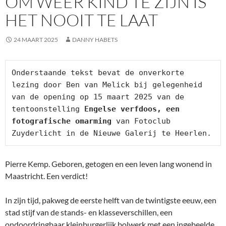
OM WEER KIND TE ZIJN IS
HET NOOIT TE LAAT
24 MAART 2025
DANNY HABETS
Onderstaande tekst bevat de onverkorte 
lezing door Ben van Melick bij gelegenheid 
van de opening op 15 maart 2025 van de 
tentoonstelling 
Engelse verfdoos, een 
fotografische omarming
 van Fotoclub 
Zuyderlicht in de Nieuwe Galerij te Heerlen.
Pierre Kemp. Geboren, getogen en een leven lang wonend in
Maastricht. Een verdict!
In zijn tijd, pakweg de eerste helft van de twintigste eeuw, een
stad stijf van de stands- en klasseverschillen, een
ondoordringbaar kleinburgerlijk bolwerk met een ingebeelde