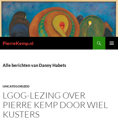
Ga
naar
de
inhoud
Zoeken
PierreKemp.nl
PRIMAI
MENU
Alle berichten van Danny Habets
UNCATEGORIZED
LGOG-LEZING OVER
PIERRE KEMP DOOR WIEL
KUSTERS