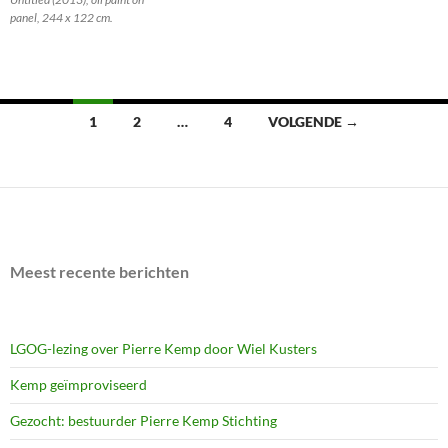
panel, 244 x 122 cm.
Berichten
1
2
…
4
VOLGENDE →
navigatie
Meest recente berichten
LGOG-lezing over Pierre Kemp door Wiel Kusters
Kemp geïmproviseerd
Gezocht: bestuurder Pierre Kemp Stichting