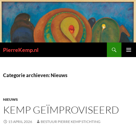
Ga
naar
de
inhoud
Zoeken
PierreKemp.nl
PRIMAI
MENU
Categorie archieven: Nieuws
NIEUWS
KEMP GEÏMPROVISEERD
15 APRIL 2026
BESTUUR PIERRE KEMP STICHTING