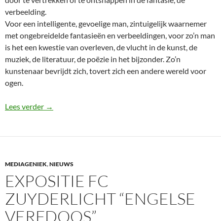
verbeelding.
Voor een intelligente, gevoelige man, zintuigelijk waarnemer
met ongebreidelde fantasieën en verbeeldingen, voor zo’n man
is het een kwestie van overleven, de vlucht in de kunst, de
muziek, de literatuur, de poëzie in het bijzonder. Zo’n
kunstenaar bevrijdt zich, tovert zich een andere wereld voor
ogen.
Om weer kind te zijn is het nooit te laat
Lees verder
→
MEDIAGENIEK
,
NIEUWS
EXPOSITIE FC
ZUYDERLICHT “ENGELSE
VERFDOOS”