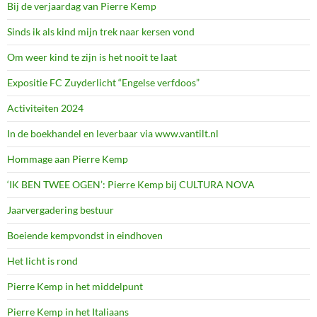
Bij de verjaardag van Pierre Kemp
Sinds ik als kind mijn trek naar kersen vond
Om weer kind te zijn is het nooit te laat
Expositie FC Zuyderlicht “Engelse verfdoos”
Activiteiten 2024
In de boekhandel en leverbaar via www.vantilt.nl
Hommage aan Pierre Kemp
‘IK BEN TWEE OGEN’: Pierre Kemp bij CULTURA NOVA
Jaarvergadering bestuur
Boeiende kempvondst in eindhoven
Het licht is rond
Pierre Kemp in het middelpunt
Pierre Kemp in het Italiaans