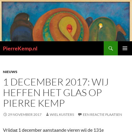
Ga
naar
de
inhoud
Zoeken
PierreKemp.nl
PRIMAI
MENU
NIEUWS
1 DECEMBER 2017: WIJ
HEFFEN HET GLAS OP
PIERRE KEMP
29 NOVEMBER 2017
WIEL KUSTERS
EEN REACTIE PLAATSEN
Vrijdag 1 december aanstaande vieren wij de 131e