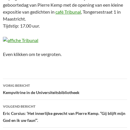
geboortedag van Pierre Kemp met de opening van een kleine
expositie van gedichten in
café Tribunal
, Tongersestraat 1 in
Maastricht.
Tijdstip: 17.00 uur.
Even klikken om te vergroten.
Bericht
VORIG BERICHT
navigatie
Kempvitrine in de Universiteitsbibliotheek
VOLGEND BERICHT
Eric Corsius: ‘Het innerlijke gevecht van Pierre Kemp. “Gij blijft mijn
God en ik uw faun”‘.