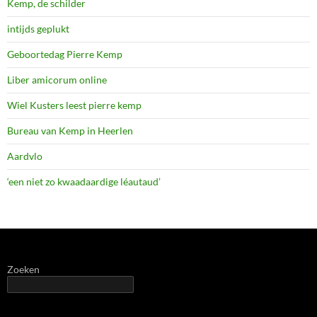
Kemp, de schilder
intijds geplukt
Geboortedag Pierre Kemp
Liber amicorum online
Wiel Kusters leest pierre kemp
Bureau van Kemp in Heerlen
Aardvlo
‘een niet zo kwaadaardige léautaud’
Zoeken