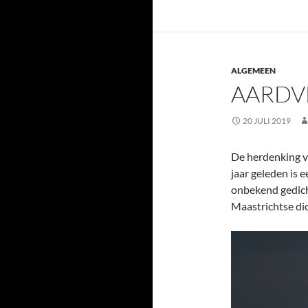
ALGEMEEN
AARDV
20 JULI 2019
De herdenking v
jaar geleden is 
onbekend gedich
Maastrichtse dic