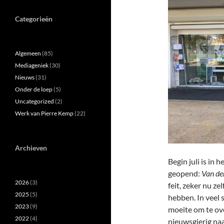
Categorieën
Algemeen
(85)
Mediageniek
(30)
Nieuws
(31)
Onder de loep
(5)
Uncategorized
(2)
Werk van Pierre Kemp
(22)
Archieven
Begin juli is in
geopend:
Van de
2026
(3)
feit, zeker nu z
2025
(5)
hebben. In veel 
2023
(9)
moeite om te ove
2022
(4)
nieuwsgierig na