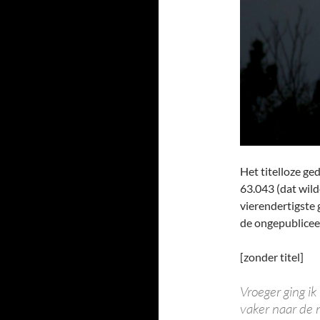
Het titelloze g
63.043 (dat wild
vierendertigste 
de ongepublicee
[zonder titel]
Vroeger ging i
vaker naar de