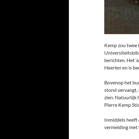
Kemp zou twee b
Universiteitsbib
berichten. Het ‘
Heerlen en is be
Bovenop het bure
stond vervangt, 
zien. Natuurlijk 
Pierre Kemp Stic
Inmiddels heeft
vermelding met f