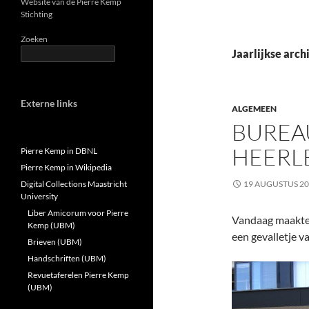
Website van de Pierre Kemp
Stichting
Zoeken
Jaarlijkse arch
Externe links
ALGEMEEN
BUREA
HEERL
Pierre Kemp in DBNL
Pierre Kemp in Wikipedia
Digital Collections Maastricht
19 AUGUSTUS 2
University
Liber Amicorum voor Pierre
Vandaag maakte 
Kemp (UBM)
een gevalletje v
Brieven (UBM)
Handschriften (UBM)
Revuetaferelen Pierre Kemp
(UBM)