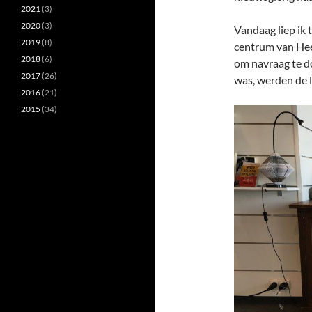
2021
(3)
2020
(3)
Vandaag liep ik 
2019
(8)
centrum van Hee
2018
(6)
om navraag te do
2017
(26)
was, werden de l
2016
(21)
2015
(34)