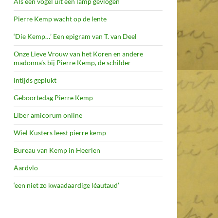
Als een vogel uit een lamp gevlogen
Pierre Kemp wacht op de lente
‘Die Kemp…’ Een epigram van T. van Deel
Onze Lieve Vrouw van het Koren en andere
madonna’s bij Pierre Kemp, de schilder
intijds geplukt
Geboortedag Pierre Kemp
Liber amicorum online
Wiel Kusters leest pierre kemp
Bureau van Kemp in Heerlen
Aardvlo
‘een niet zo kwaadaardige léautaud’