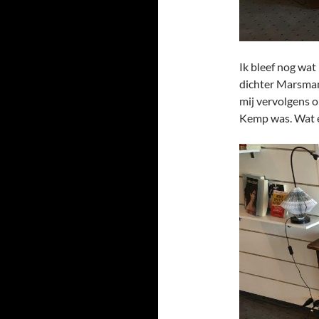
Ik bleef nog wat
dichter Marsman 
mij vervolgens o
Kemp was. Wat e