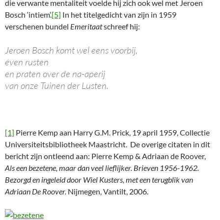
die verwante mentaliteit voelde hij zich ook wel met Jeroen
Bosch ‘intiem’.
[5]
In het titelgedicht van zijn in 1959
verschenen bundel
Emeritaat
schreef hij:
Jeroen Bosch komt wel eens voorbij,
even rusten
en praten over de na-aperij
van onze Tuinen der Lusten.
[1]
Pierre Kemp aan Harry G.M. Prick, 19 april 1959, Collectie
Universiteitsbibliotheek Maastricht. De overige citaten in dit
bericht zijn ontleend aan: Pierre Kemp & Adriaan de Roover,
Als een bezetene, maar dan veel lieflijker. Brieven 1956-1962.
Bezorgd en ingeleid door Wiel Kusters, met een terugblik van
Adriaan De Roover.
Nijmegen, Vantilt, 2006.