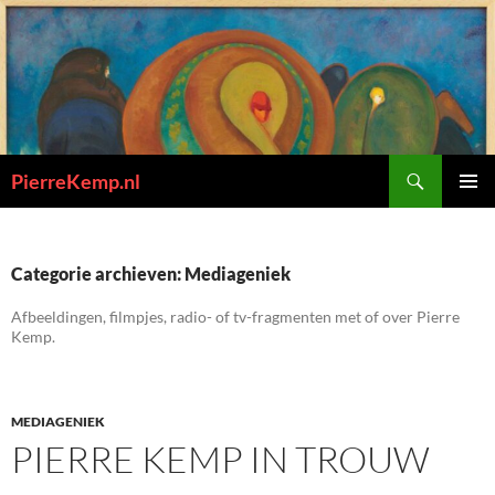
Ga
naar
de
inhoud
Zoeken
PierreKemp.nl
PRIMAI
MENU
Categorie archieven: Mediageniek
Afbeeldingen, filmpjes, radio- of tv-fragmenten met of over Pierre
Kemp.
MEDIAGENIEK
PIERRE KEMP IN TROUW