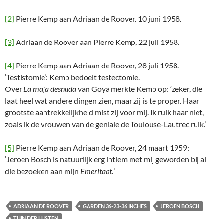
[2]
Pierre Kemp aan Adriaan de Roover, 10 juni 1958.
[3]
Adriaan de Roover aan Pierre Kemp, 22 juli 1958.
[4]
Pierre Kemp aan Adriaan de Roover, 28 juli 1958.
‘Testistomie’: Kemp bedoelt testectomie.
Over
La maja desnuda
van Goya merkte Kemp op: ‘zeker, die
laat heel wat andere dingen zien, maar zij is te proper. Haar
grootste aantrekkelijkheid mist zij voor mij. Ik ruik haar niet,
zoals ik de vrouwen van de geniale de Toulouse-Lautrec ruik.’
[5]
Pierre Kemp aan Adriaan de Roover, 24 maart 1959:
‘Jeroen Bosch is natuurlijk erg intiem met mij geworden bij al
die bezoeken aan mijn
Emeritaat.
’
ADRIAAN DE ROOVER
GARDEN 36-23-36 INCHES
JEROEN BOSCH
TUIN DER LUSTEN