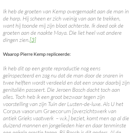
Ik heb de groeten van Kemp overgemaakt aan de man in
de harp. Hij scheen er zich weinig van aan te trekken,
want hij toonde mij zijn bloot achterste. Ik deed ook de
groeten aan de naakte Maya. Die liet heel wat andere
dingen zien.
[3]
Waarop Pierre Kemp repliceerde:
Ik heb dit op een grote reproductie nog eens
geïnspecteerd en zag nu dat de man door de snaren in
twee helften wordt verdeeld en dat een snaar daarbij zijn
genitaliën passeert. Die Jeroen Bosch dacht toch aan
alles. Toch heb ik een groot bezwaar tegen zijn
voorstelling van zijn Tuin der Lusten-de-luxe. Als U het
Corpus vasorum Graecorum
[overzichtswerk van
antiek Grieks vaatwerk – w.k.] beziet, komt men op al die
duizend mannen en jongelieden hier en daar tenminste
een enkele erectie tegen. Bij Bosch is dit anders. Al de