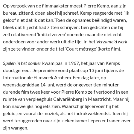
Op verzoek van de filmmaakster moest Pierre Kemp, aan zijn
bureau zittend, doen alsof hij schreef. Kemp reageerde met: ‘Ik
geloof niet dat ik dat kan.’ Toen de opnames beëindigd waren,
bleek dat hij echt had zitten schrijven: tien gedichten die hij
zelf relativerend ‘knittelverzen’ noemde, maar die niet echt
onderdoen voor ander werk uit die tijd. In het
Verzameld werk
zijn ze te vinden onder de titel ‘Court métrage’ (korte film).
Spelen in het donker
kwam pas in 1967, het jaar van Kemps
dood, gereed. De première vond plaats op 13 juni tijdens de
Internationale Filmweek Arnhem. Een dag later, op
woensdagmiddag 14 juni, werd de ongeveer tien minuten
durende film twee keer voor Pierre Kemp zelf vertoond in een
ruimte van verpleeghuis Calvariënberg in Maastricht. Maar hij
kon nauwelijks nog iets zien. Waarschijnlijk ervoer hij het
geluid, en vooral de muziek, als het indrukwekkendst. Toen hij
werd teruggereden naar zijn ziekenkamer liepen er tranen over
zijn wangen.