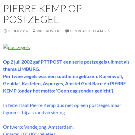
PIERRE KEMP OP
POSTZEGEL
3 JUNI 2016
WIEL KUSTERS
EEN REACTIE PLAATSEN
Op 2 juli 2002 gaf PTTPOST een serie postzegels uit met als
thema LIMBURG.
Per twee zegels was een subthema gekozen: Korenwolf,
Geuldal, Kastelen, Asperges, Amstel Gold Race én PIERRE
KEMP (onder het motto: ‘Geen dag zonder gedicht’).
In feite staat Pierre Kemp dus niet óp een postzegel, maar
figureert hij als randversiering.
Ontwerp: Vandejong, Amsterdam.
Oplage: 100.000 velletjes.