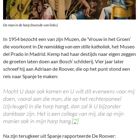
De man in de harp (tweede van links)
In 1954 bezocht een van zijn Muzen, de ‘Vrouw in het Groen’
die voorkomt in
De namiddag van een stille katholiek
, het Museo
del Prado in Madrid. Kemp had haar destijds naar eigen zeggen
de groeten laten doen aan Bosch’ schilderij. Vier jaar later
schreef hij aan Adriaan de Roover, die op het punt stond een
reis naar Spanje te maken:
Mocht U daar ook komen en U wilt dit eveneens voor mij
doen, vooral aan die man, die op het rechterpaneel
(zijvleugel) in die harp hangt, dan zal ik U bijzonder
dankbaar zijn. Het is een collega van mij, die op mijn
manier ook in mijn harp hang.
[2]
Na zijn terugkeer uit Spanje rapporteerde De Roover: