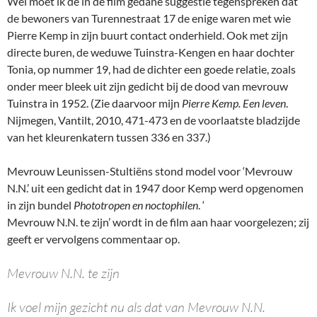
Wel moet ik de in de film gedane suggestie tegenspreken dat
de bewoners van Turennestraat 17 de enige waren met wie
Pierre Kemp in zijn buurt contact onderhield. Ook met zijn
directe buren, de weduwe Tuinstra-Kengen en haar dochter
Tonia, op nummer 19, had de dichter een goede relatie, zoals
onder meer bleek uit zijn gedicht bij de dood van mevrouw
Tuinstra in 1952. (Zie daarvoor mijn
Pierre Kemp. Een leven
.
Nijmegen, Vantilt, 2010, 471-473 en de voorlaatste bladzijde
van het kleurenkatern tussen 336 en 337.)
Mevrouw Leunissen-Stultiëns stond model voor ‘Mevrouw
N.N.’ uit een gedicht dat in 1947 door Kemp werd opgenomen
in zijn bundel
Phototropen en noctophilen
. ‘
Mevrouw N.N. te zijn’ wordt in de film aan haar voorgelezen; zij
geeft er vervolgens commentaar op.
Mevrouw N.N. te zijn
Ik voel mijn gezicht nu als dat van Mevrouw N.N.