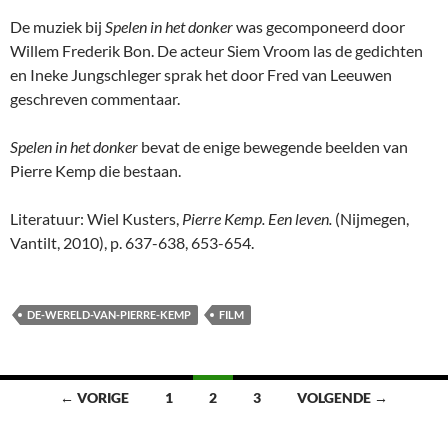
De muziek bij
Spelen in het donker
was gecomponeerd door
Willem Frederik Bon. De acteur Siem Vroom las de gedichten
en Ineke Jungschleger sprak het door Fred van Leeuwen
geschreven commentaar.
Spelen in het donker
bevat de enige bewegende beelden van
Pierre Kemp die bestaan.
Literatuur: Wiel Kusters,
Pierre Kemp. Een leven.
(Nijmegen,
Vantilt, 2010), p. 637-638, 653-654.
DE-WERELD-VAN-PIERRE-KEMP
FILM
Berichten
← VORIGE
1
2
3
VOLGENDE →
navigatie