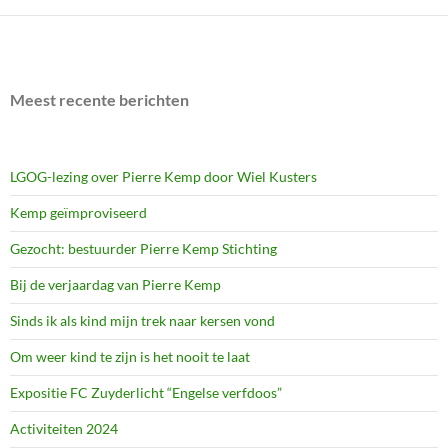
Meest recente berichten
LGOG-lezing over Pierre Kemp door Wiel Kusters
Kemp geïmproviseerd
Gezocht: bestuurder Pierre Kemp Stichting
Bij de verjaardag van Pierre Kemp
Sinds ik als kind mijn trek naar kersen vond
Om weer kind te zijn is het nooit te laat
Expositie FC Zuyderlicht “Engelse verfdoos”
Activiteiten 2024