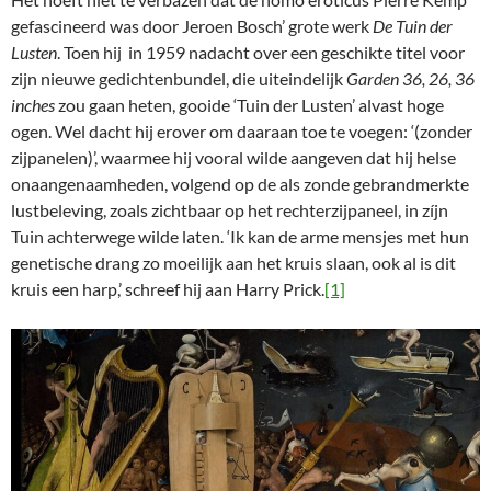
gefascineerd was door Jeroen Bosch’ grote werk
De Tuin der
Lusten
. Toen hij in 1959 nadacht over een geschikte titel voor
zijn nieuwe gedichtenbundel, die uiteindelijk
Garden 36, 26, 36
inches
zou gaan heten, gooide ‘Tuin der Lusten’ alvast hoge
ogen. Wel dacht hij erover om daaraan toe te voegen: ‘(zonder
zijpanelen)’, waarmee hij vooral wilde aangeven dat hij helse
onaangenaamheden, volgend op de als zonde gebrandmerkte
lustbeleving, zoals zichtbaar op het rechterzijpaneel, in zíjn
Tuin achterwege wilde laten. ‘Ik kan de arme mensjes met hun
genetische drang zo moeilijk aan het kruis slaan, ook al is dit
kruis een harp,’ schreef hij aan Harry Prick.
[1]