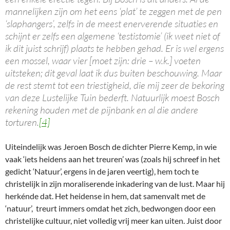
mannelijken zijn om het eens ‘plat’ te zeggen met de pen
‘slaphangers’, zelfs in de meest enerverende situaties en
schijnt er zelfs een algemene ‘testistomie’ (ik weet niet of
ik dit juist schrijf) plaats te hebben gehad. Er is wel ergens
een mossel, waar vier [moet zijn: drie – w.k.] voeten
uitsteken; dit geval laat ik dus buiten beschouwing. Maar
de rest stemt tot een triestigheid, die mij zeer de bekoring
van deze Lustelijke Tuin bederft. Natuurlijk moest Bosch
rekening houden met de pijnbank en al die andere
torturen.
[4]
Uiteindelijk was Jeroen Bosch de dichter Pierre Kemp, in wie
vaak ‘iets heidens aan het treuren’ was (zoals hij schreef in het
gedicht ‘Natuur’, ergens in de jaren veertig), hem toch te
christelijk in zijn moraliserende inkadering van de lust. Maar hij
herkénde dat. Het heidense in hem, dat samenvalt met de
‘natuur’, treurt immers omdat het zich, bedwongen door een
christelijke cultuur, niet volledig vrij meer kan uiten. Juist door