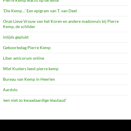
Pierre Kemp wacht op de lente
‘Die Kemp…’ Een epigram van T. van Deel
Onze Lieve Vrouw van het Koren en andere madonna’s bij Pierre
Kemp, de schilder
intijds geplukt
Geboortedag Pierre Kemp
Liber amicorum online
Wiel Kusters leest pierre kemp
Bureau van Kemp in Heerlen
Aardvlo
‘een niet zo kwaadaardige léautaud’