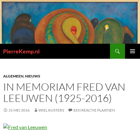
Ga
naar
de
inhoud
Zoeken
PierreKemp.nl
PRIMAI
MENU
ALGEMEEN
,
NIEUWS
IN MEMORIAM FRED VAN
LEEUWEN (1925-2016)
31 MEI 2016
WIEL KUSTERS
EEN REACTIE PLAATSEN