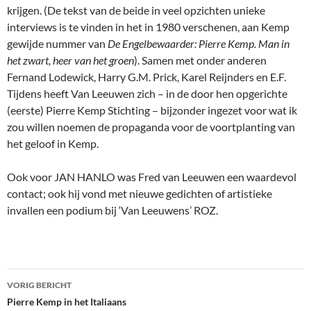
krijgen. (De tekst van de beide in veel opzichten unieke
interviews is te vinden in het in 1980 verschenen, aan Kemp
gewijde nummer van
De Engelbewaarder:
Pierre Kemp. Man in
het zwart, heer van het groen
). Samen met onder anderen
Fernand Lodewick, Harry G.M. Prick, Karel Reijnders en E.F.
Tijdens heeft Van Leeuwen zich – in de door hen opgerichte
(eerste) Pierre Kemp Stichting – bijzonder ingezet voor wat ik
zou willen noemen de propaganda voor de voortplanting van
het geloof in Kemp.
Ook voor JAN HANLO was Fred van Leeuwen een waardevol
contact; ook hij vond met nieuwe gedichten of artistieke
invallen een podium bij ‘Van Leeuwens’ ROZ.
Bericht
VORIG BERICHT
navigatie
Pierre Kemp in het Italiaans