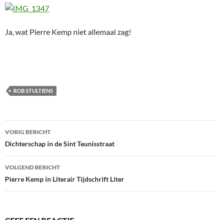
Ja, wat Pierre Kemp niet allemaal zag!
ROB STULTIENS
Bericht
VORIG BERICHT
navigatie
Dichterschap in de Sint Teunisstraat
VOLGEND BERICHT
Pierre Kemp in Literair Tijdschrift Liter