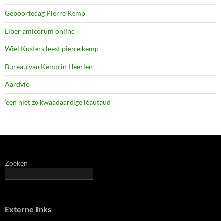
Geboortedag Pierre Kemp
Liber amicorum online
Wiel Kusters leest pierre kemp
Bureau van Kemp in Heerlen
Aardvlo
‘een niet zo kwaadaardige léautaud’
Zoeken
Externe links