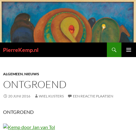
Ga
naar
de
inhoud
Zoeken
PierreKemp.nl
PRIMAI
MENU
ALGEMEEN
,
NIEUWS
ONTGROEND
20 JUNI 2016
WIEL KUSTERS
EEN REACTIE PLAATSEN
ONTGROEND