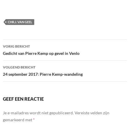
CHR.J. VAN GEEL
Bericht
VORIG BERICHT
navigatie
Gedicht van Pierre Kemp op gevel in Venlo
VOLGEND BERICHT
24 september 2017: Pierre Kemp-wandeling
GEEF EEN REACTIE
Je e-mailadres wordt niet gepubliceerd.
Vereiste velden zijn
gemarkeerd met
*