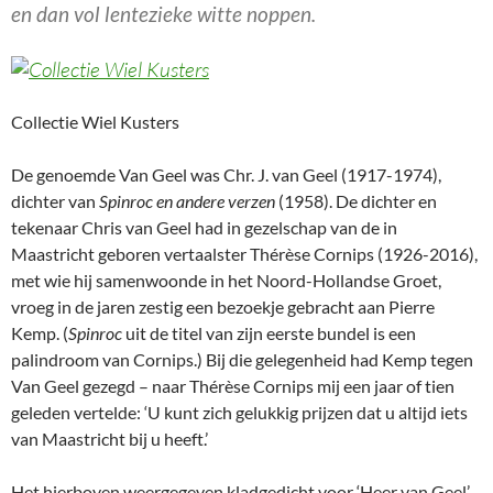
en dan vol lentezieke witte noppen.
Collectie Wiel Kusters
De genoemde Van Geel was Chr. J. van Geel (1917-1974),
dichter van
Spinroc en andere verzen
(1958). De dichter en
tekenaar Chris van Geel had in gezelschap van de in
Maastricht geboren vertaalster Thérèse Cornips (1926-2016),
met wie hij samenwoonde in het Noord-Hollandse Groet,
vroeg in de jaren zestig een bezoekje gebracht aan Pierre
Kemp. (
Spinroc
uit de titel van zijn eerste bundel is een
palindroom van Cornips.) Bij die gelegenheid had Kemp tegen
Van Geel gezegd – naar Thérèse Cornips mij een jaar of tien
geleden vertelde: ‘U kunt zich gelukkig prijzen dat u altijd iets
van Maastricht bij u heeft.’
Het hierboven weergegeven kladgedicht voor ‘Heer van Geel’