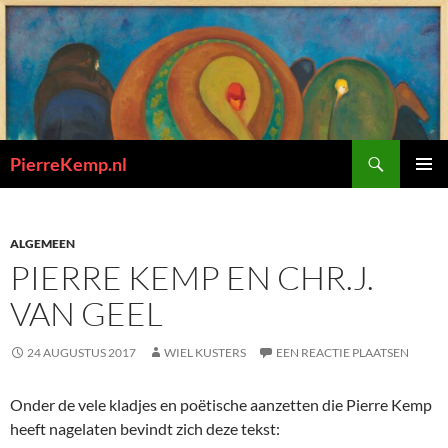
Ga
naar
de
inhoud
Zoeken
PierreKemp.nl
PRIMAI
MENU
ALGEMEEN
PIERRE KEMP EN CHR.J.
VAN GEEL
24 AUGUSTUS 2017
WIEL KUSTERS
EEN REACTIE PLAATSEN
Onder de vele kladjes en poëtische aanzetten die Pierre Kemp
heeft nagelaten bevindt zich deze tekst: