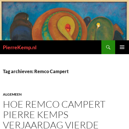
Ga
naar
de
inhoud
Zoeken
PierreKemp.nl
PRIMAI
MENU
Tag archieven: Remco Campert
ALGEMEEN
HOE REMCO CAMPERT
PIERRE KEMPS
VERJAARDAG VIERDE