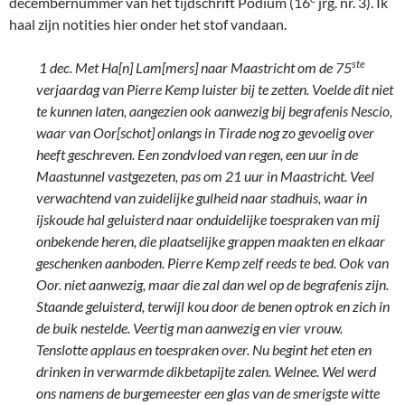
decembernummer van het tijdschrift Podium (16
jrg. nr. 3). Ik
haal zijn notities hier onder het stof vandaan.
ste
1 dec. Met Ha[n] Lam[mers] naar Maastricht om de 75
verjaardag van Pierre Kemp luister bij te zetten. Voelde dit niet
te kunnen laten, aangezien ook aanwezig bij begrafenis Nescio,
waar van Oor[schot] onlangs in Tirade nog zo gevoelig over
heeft geschreven. Een zondvloed van regen, een uur in de
Maastunnel vastgezeten, pas om 21 uur in Maastricht. Veel
verwachtend van zuidelijke gulheid naar stadhuis, waar in
ijskoude hal geluisterd naar onduidelijke toespraken van mij
onbekende heren, die plaatselijke grappen maakten en elkaar
geschenken aanboden. Pierre Kemp zelf reeds te bed. Ook van
Oor. niet aanwezig, maar die zal dan wel op de begrafenis zijn.
Staande geluisterd, terwijl kou door de benen optrok en zich in
de buik nestelde. Veertig man aanwezig en vier vrouw.
Tenslotte applaus en toespraken over. Nu begint het eten en
drinken in verwarmde dikbetapijte zalen. Welnee. Wel werd
ons namens de burgemeester een glas van de smerigste witte