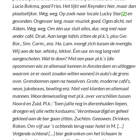
Lucia Bokma, goed Fries. Het lijkt wel Reynders hier, maar dan
plaatselijker. Weg, weg. Op zoek naar locale Lucky Star
[2]
en
gevonden. Ongeveer leeg, maar muziek goed. Ogen dicht, net
A’dam. Weg, weg. Om één uur sluit alles, dus nog snel naar
ander café. Druk. Aan lange tafels zitten de pl.k.’s, plus Ger.
Bor., Sim. Carm., enz. Ha. Lam. mengt zich tussen de menigte.
Wij aan de bar, whisky, lekker. Éen uur en nog lang niet
aangeschoten. Wat te doen? Met een paar pl.k.’s (die
opsommen wie ze allemaal kennen in Amsterdam en uitleggen
waarom ze er nooit zouden willen wonen) in auto’s de grens
over. Grensbomen open na twaalven. Grote, moderne café’s,
neon, jukeboxes, bowling enz. Niet veel klanten en allemaal
mannen. Woordenwisseling met pl.k. over verschillen tussen
Noord en Zuid. Pl.k.: ‘Toen jullie nog in dierenhuiden liepen,
droegen wij alle nette kostuums.’ Verontwaardigd en geheel
gekleed aan de bar gaan zitten. Zuchten. Geeuwen. Drinken.
Roken. Om vijf uur ’s ochtends terug naar hotel in M. […]
Volgende ochtend […] bier gedronken om het lichaam te