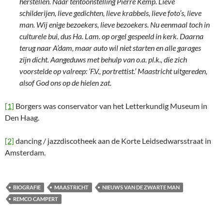
herstellen. Naar tentoonstelling Pierre Kemp. Lieve
schilderijen, lieve gedichten, lieve krabbels, lieve foto’s, lieve
man. Wij enige bezoekers, lieve bezoekers. Nu eenmaal toch in
culturele bui, dus Ha. Lam. op orgel gespeeld in kerk. Daarna
terug naar A’dam, maar auto wil niet starten en alle garages
zijn dicht. Aangeduws met behulp van o.a. pl.k., die zich
voorstelde op valreep: ‘F.V., portrettist.’ Maastricht uitgereden,
alsof God ons op de hielen zat.
[1]
Borgers was conservator van het Letterkundig Museum in
Den Haag.
[2]
dancing / jazzdiscotheek aan de Korte Leidsedwarsstraat in
Amsterdam.
BIOGRAFIE
MAASTRICHT
NIEUWS VAN DE ZWARTE MAN
REMCO CAMPERT