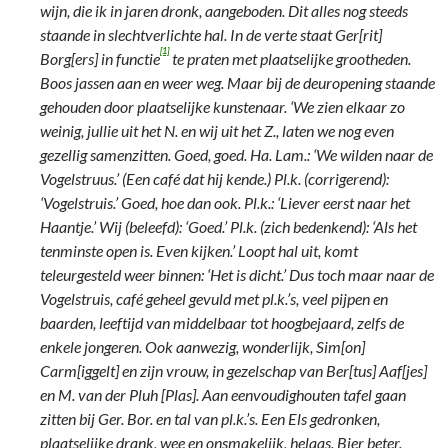
wijn, die ik in jaren dronk, aangeboden. Dit alles nog steeds
staande in slechtverlichte hal. In de verte staat Ger[rit]
[1]
Borg[ers] in functie
te praten met plaatselijke grootheden.
Boos jassen aan en weer weg. Maar bij de deuropening staande
gehouden door plaatselijke kunstenaar. ‘We zien elkaar zo
weinig, jullie uit het N. en wij uit het Z., laten we nog even
gezellig samenzitten. Goed, goed. Ha. Lam.: ‘We wilden naar de
Vogelstruus.’ (Een café dat hij kende.) Pl.k. (corrigerend):
‘Vogelstruis.’ Goed, hoe dan ook. Pl.k.: ‘Liever eerst naar het
Haantje.’ Wij (beleefd): ‘Goed.’ Pl.k. (zich bedenkend): ‘Als het
tenminste open is. Even kijken.’ Loopt hal uit, komt
teleurgesteld weer binnen: ‘Het is dicht.’ Dus toch maar naar de
Vogelstruis, café geheel gevuld met pl.k.’s, veel pijpen en
baarden, leeftijd van middelbaar tot hoogbejaard, zelfs de
enkele jongeren. Ook aanwezig, wonderlijk, Sim[on]
Carm[iggelt] en zijn vrouw, in gezelschap van Ber[tus] Aaf[jes]
en M. van der Pluh [Plas]. Aan eenvoudighouten tafel gaan
zitten bij Ger. Bor. en tal van pl.k.’s. Een Els gedronken,
plaatselijke drank, wee en onsmakelijk, helaas. Bier beter.