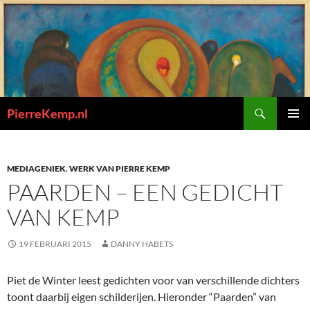
Ga
naar
de
inhoud
Zoeken
PierreKemp.nl
PRIMAI
MENU
MEDIAGENIEK
,
WERK VAN PIERRE KEMP
PAARDEN – EEN GEDICHT
VAN KEMP
19 FEBRUARI 2015
DANNY HABETS
Piet de Winter leest gedichten voor van verschillende dichters
toont daarbij eigen schilderijen. Hieronder “Paarden” van